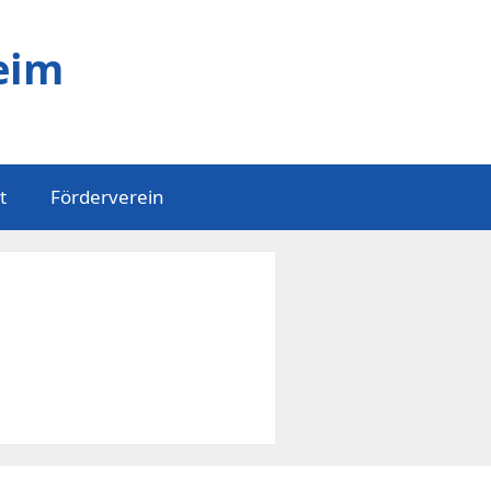
eim
t
Förderverein