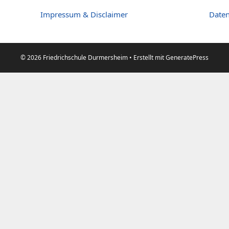
Impressum & Disclaimer
Daten
© 2026 Friedrichschule Durmersheim
• Erstellt mit
GeneratePress