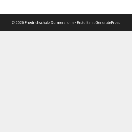
© 2026 Friedrichschule Durmersheim
• Erstellt mit
GeneratePress