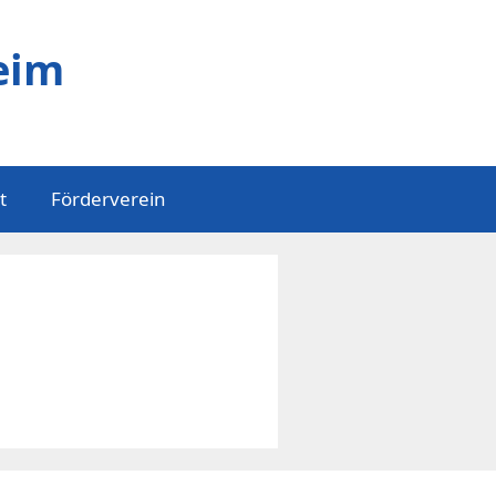
eim
t
Förderverein