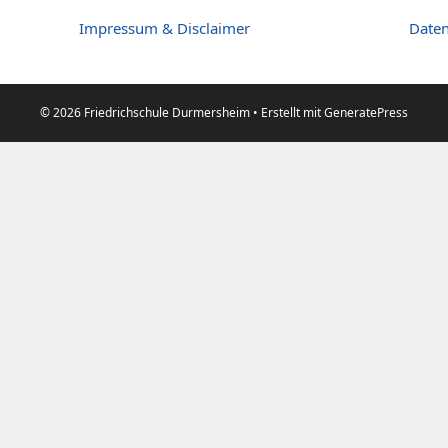
Impressum & Disclaimer
Daten
© 2026 Friedrichschule Durmersheim
• Erstellt mit
GeneratePress