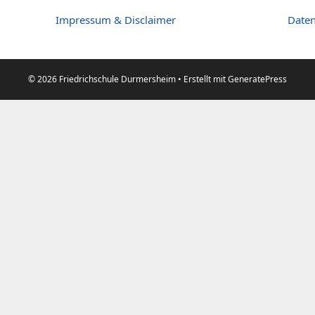
Impressum & Disclaimer
Daten
© 2026 Friedrichschule Durmersheim
• Erstellt mit
GeneratePress