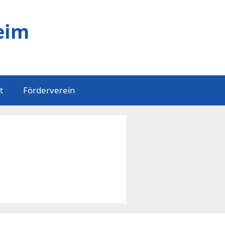
eim
t
Förderverein