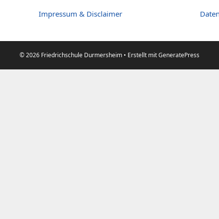
Impressum & Disclaimer
Daten
© 2026 Friedrichschule Durmersheim
• Erstellt mit
GeneratePress