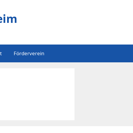
eim
t
Förderverein