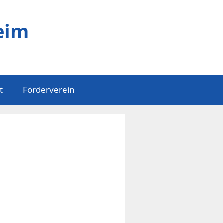
eim
t
Förderverein