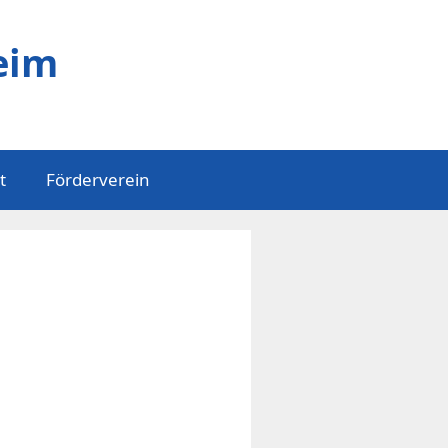
eim
t
Förderverein