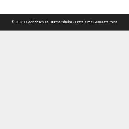
© 2026 Friedrichschule Durmersheim
• Erstellt mit
GeneratePress