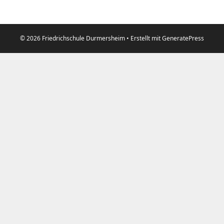
© 2026 Friedrichschule Durmersheim
• Erstellt mit
GeneratePress