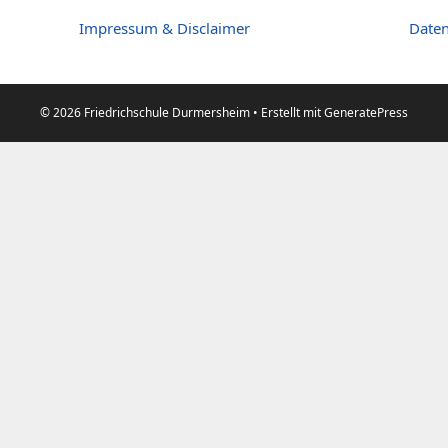
Impressum & Disclaimer
Daten
© 2026 Friedrichschule Durmersheim
• Erstellt mit
GeneratePress