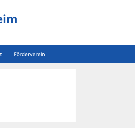
eim
t
Förderverein