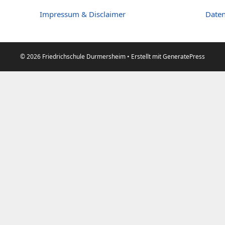
Impressum & Disclaimer
Daten
© 2026 Friedrichschule Durmersheim
• Erstellt mit
GeneratePress