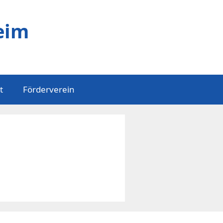
eim
t
Förderverein