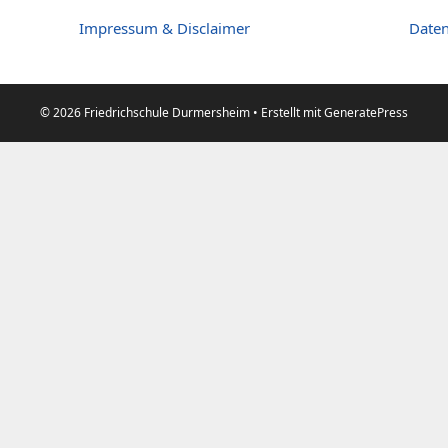
Impressum & Disclaimer
Daten
© 2026 Friedrichschule Durmersheim
• Erstellt mit
GeneratePress