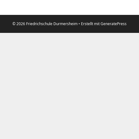
© 2026 Friedrichschule Durmersheim
• Erstellt mit
GeneratePress