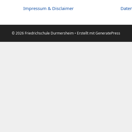
Impressum & Disclaimer
Daten
© 2026 Friedrichschule Durmersheim
• Erstellt mit
GeneratePress