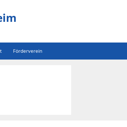
eim
t
Förderverein