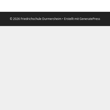
© 2026 Friedrichschule Durmersheim
• Erstellt mit
GeneratePress