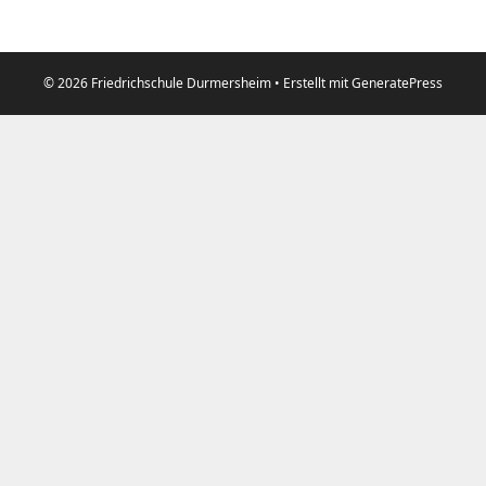
© 2026 Friedrichschule Durmersheim
• Erstellt mit
GeneratePress