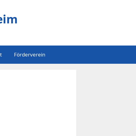
eim
t
Förderverein