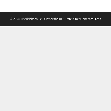
© 2026 Friedrichschule Durmersheim
• Erstellt mit
GeneratePress