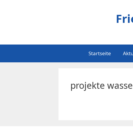
Zum
Inhalt
Fr
springen
Startseite
Aktu
projekte wasse