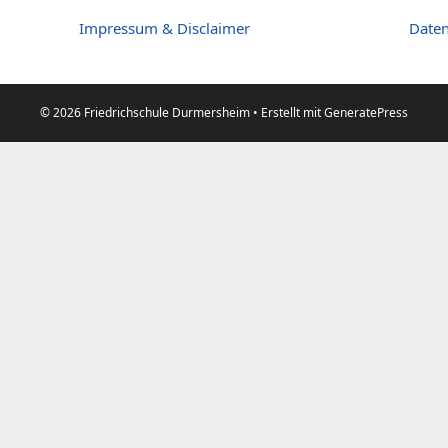
Impressum & Disclaimer
Daten
© 2026 Friedrichschule Durmersheim
• Erstellt mit
GeneratePress