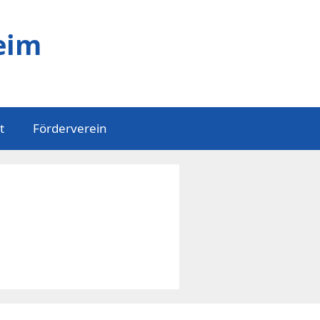
eim
t
Förderverein