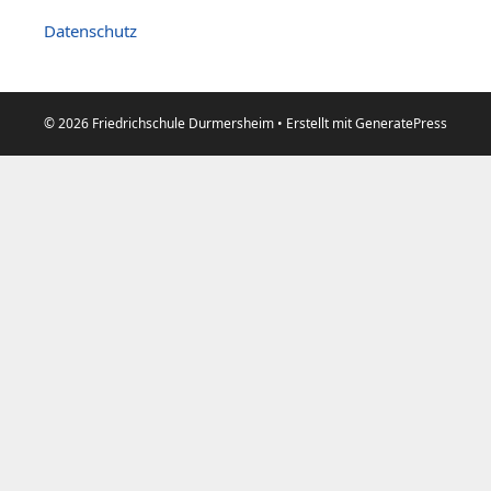
Datenschutz
© 2026 Friedrichschule Durmersheim
• Erstellt mit
GeneratePress