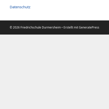
Datenschutz
© 2026 Friedrichschule Durmersheim
• Erstellt mit
GeneratePress