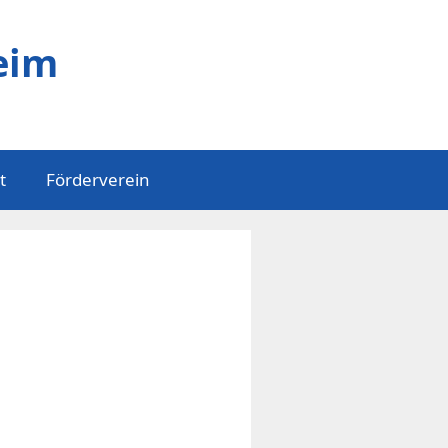
eim
t
Förderverein