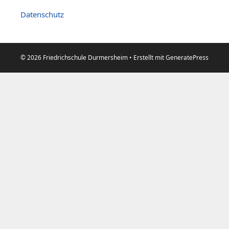
Datenschutz
© 2026 Friedrichschule Durmersheim
• Erstellt mit
GeneratePress