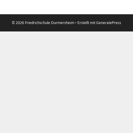
© 2026 Friedrichschule Durmersheim
• Erstellt mit
GeneratePress