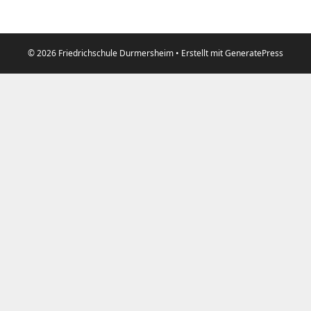
© 2026 Friedrichschule Durmersheim
• Erstellt mit
GeneratePress