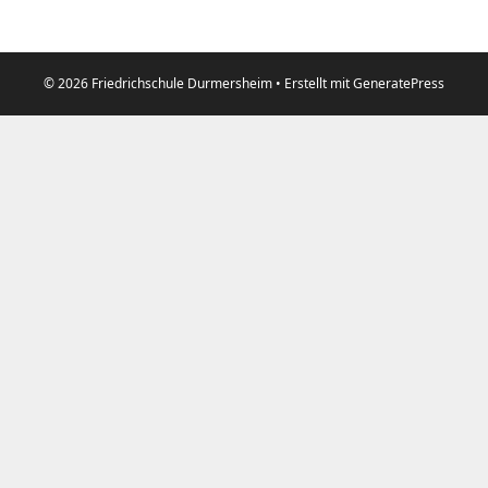
© 2026 Friedrichschule Durmersheim
• Erstellt mit
GeneratePress