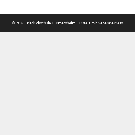
© 2026 Friedrichschule Durmersheim
• Erstellt mit
GeneratePress