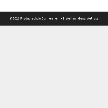
© 2026 Friedrichschule Durmersheim
• Erstellt mit
GeneratePress