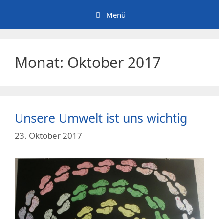
Zum
Menü
Inhalt
springen
Monat:
Oktober 2017
Unsere Umwelt ist uns wichtig
23. Oktober 2017