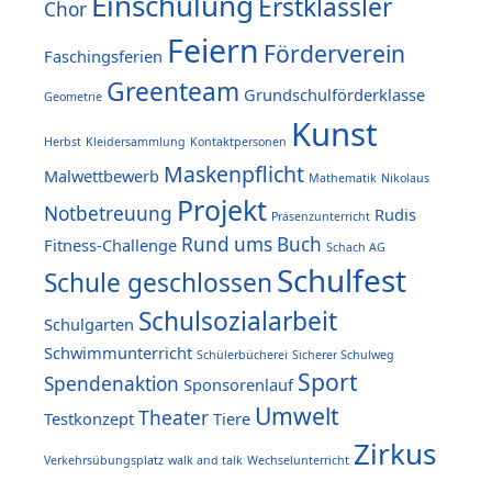
Einschulung
Erstklässler
Chor
Feiern
Förderverein
Faschingsferien
Greenteam
Grundschulförderklasse
Geometrie
Kunst
Herbst
Kleidersammlung
Kontaktpersonen
Maskenpflicht
Malwettbewerb
Mathematik
Nikolaus
Projekt
Notbetreuung
Rudis
Präsenzunterricht
Rund ums Buch
Fitness-Challenge
Schach AG
Schulfest
Schule geschlossen
Schulsozialarbeit
Schulgarten
Schwimmunterricht
Schülerbücherei
Sicherer Schulweg
Sport
Spendenaktion
Sponsorenlauf
Umwelt
Theater
Testkonzept
Tiere
Zirkus
Verkehrsübungsplatz
walk and talk
Wechselunterricht