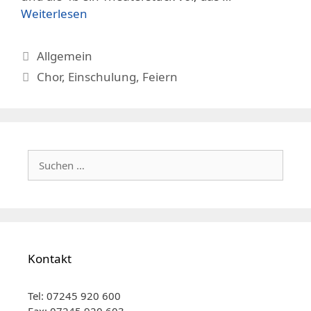
Weiterlesen
Kategorien
Allgemein
Schlagwörter
Chor
,
Einschulung
,
Feiern
Suchen
nach:
Kontakt
Tel: 07245 920 600
Fax: 07245 920 603