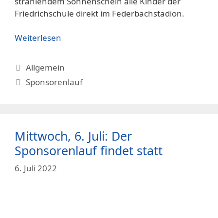
strahlendem Sonnenschein alle Kinder der
Friedrichschule direkt im Federbachstadion.
Weiterlesen
Kategorien
Allgemein
Schlagwörter
Sponsorenlauf
Mittwoch, 6. Juli: Der
Sponsorenlauf findet statt
6. Juli 2022