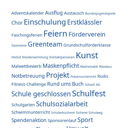
Ausflug
Adventskalender
Austausch
Bundesjugendspiele
Einschulung
Erstklässler
Chor
Feiern
Förderverein
Faschingsferien
Greenteam
Grundschulförderklasse
Geometrie
Kunst
Herbst
Kleidersammlung
Kontaktpersonen
Maskenpflicht
Malwettbewerb
Mathematik
Nikolaus
Projekt
Notbetreuung
Rudis
Präsenzunterricht
Rund ums Buch
Fitness-Challenge
Schach AG
Schulfest
Schule geschlossen
Schulsozialarbeit
Schulgarten
Schwimmunterricht
Schülerbücherei
Sicherer Schulweg
Sport
Spendenaktion
Sponsorenlauf