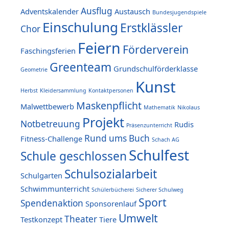
Ausflug
Adventskalender
Austausch
Bundesjugendspiele
Einschulung
Erstklässler
Chor
Feiern
Förderverein
Faschingsferien
Greenteam
Grundschulförderklasse
Geometrie
Kunst
Herbst
Kleidersammlung
Kontaktpersonen
Maskenpflicht
Malwettbewerb
Mathematik
Nikolaus
Projekt
Notbetreuung
Rudis
Präsenzunterricht
Rund ums Buch
Fitness-Challenge
Schach AG
Schulfest
Schule geschlossen
Schulsozialarbeit
Schulgarten
Schwimmunterricht
Schülerbücherei
Sicherer Schulweg
Sport
Spendenaktion
Sponsorenlauf
Umwelt
Theater
Testkonzept
Tiere