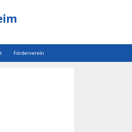
eim
t
Förderverein