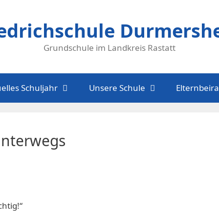
iedrichschule Durmersh
Grundschule im Landkreis Rastatt
elles Schuljahr
Unsere Schule
Elternbeira
unterwegs
htig!“