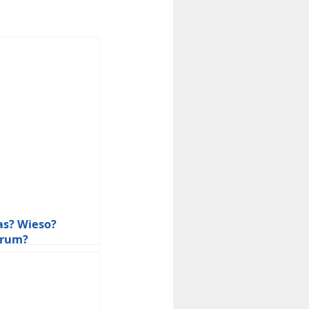
as? Wieso?
arum?