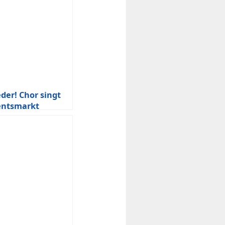
eder! Chor singt
entsmarkt
m