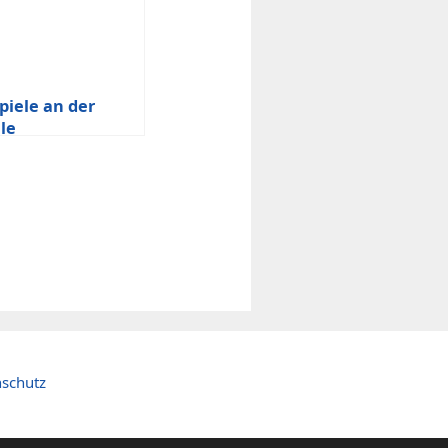
piele an der
le
schutz