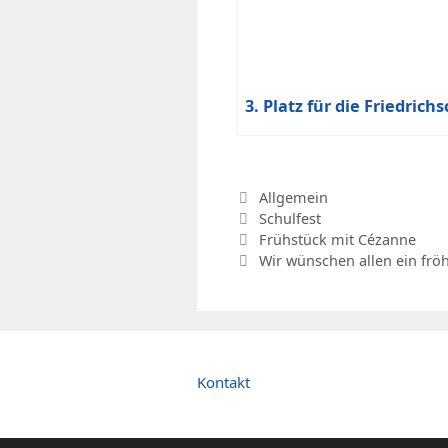
3. Platz für die Friedrich
Kategorien
Allgemein
Schlagwörter
Schulfest
Frühstück mit Cézanne
Wir wünschen allen ein fröh
Kontakt