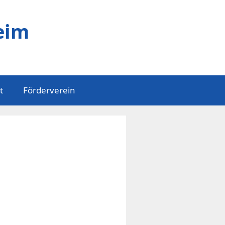
eim
t
Förderverein