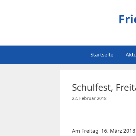
Zum
Inhalt
Fr
springen
Startseite
Aktu
Schulfest, Frei
22. Februar 2018
Am Freitag, 16. März 2018 