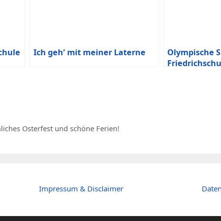
schule
Ich geh‘ mit meiner Laterne
Olympische S
Friedrichschu
liches Osterfest und schöne Ferien!
Impressum & Disclaimer
Daten