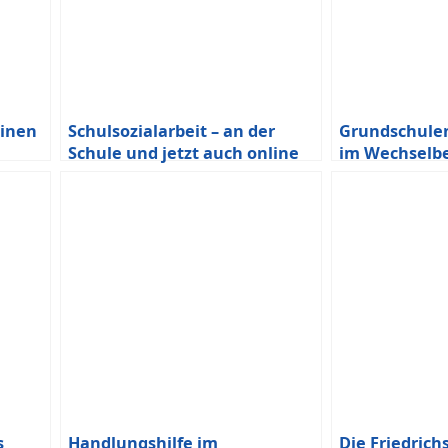
einen
Schulsozialarbeit – an der
Grundschulen
Schule und jetzt auch online
im Wechselbe
Notbetreuung
bestehen!
s
Handlungshilfe im
Die Friedrich